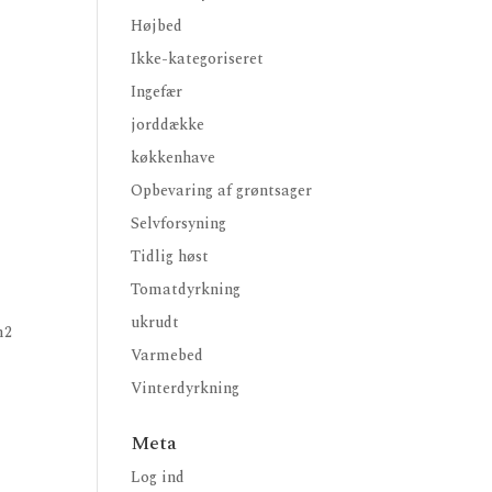
Højbed
Ikke-kategoriseret
Ingefær
jorddække
køkkenhave
Opbevaring af grøntsager
Selvforsyning
Tidlig høst
Tomatdyrkning
ukrudt
m2
Varmebed
Vinterdyrkning
Meta
Log ind