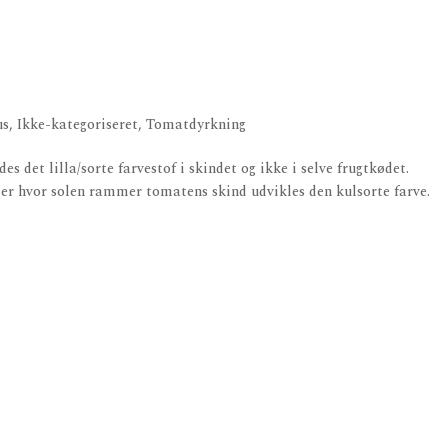
us
,
Ikke-kategoriseret
,
Tomatdyrkning
es det lilla/sorte farvestof i skindet og ikke i selve frugtkødet.
 der hvor solen rammer tomatens skind udvikles den kulsorte farve.