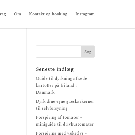
rag
Om
Kontakt og booking
Instagram
Seneste indlæg
Guide til dyrkning af søde
kartofler på friland i
Danmark
Dyrk dine egne græskarkerner
til selvforsyning
Forspiring af tomater –
miniguide til drivhustomater
Forspiring med vækstlys –