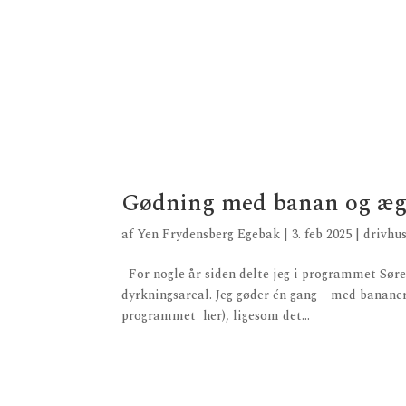
Gødning med banan og æg
af
Yen Frydensberg Egebak
|
3. feb 2025
|
drivhu
For nogle år siden delte jeg i programmet Søren
dyrkningsareal. Jeg gøder én gang – med bananer
programmet her), ligesom det...