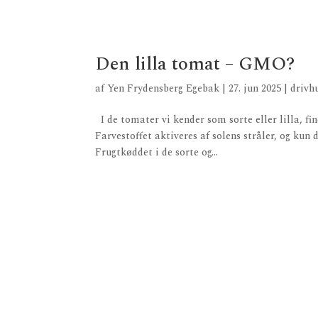
Den lilla tomat – GMO?
af
Yen Frydensberg Egebak
|
27. jun 2025
|
drivh
I de tomater vi kender som sorte eller lilla, find
Farvestoffet aktiveres af solens stråler, og kun
Frugtkøddet i de sorte og...