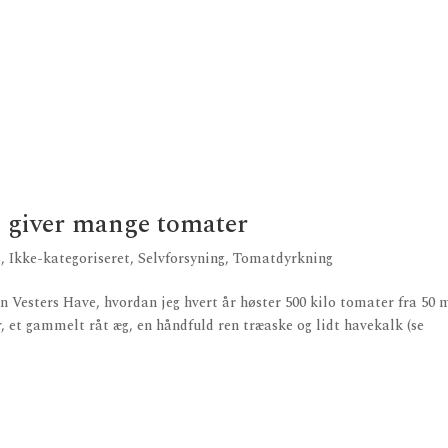
 giver mange tomater
s
,
Ikke-kategoriseret
,
Selvforsyning
,
Tomatdyrkning
 Vesters Have, hvordan jeg hvert år høster 500 kilo tomater fra 50 
, et gammelt råt æg, en håndfuld ren træaske og lidt havekalk (se