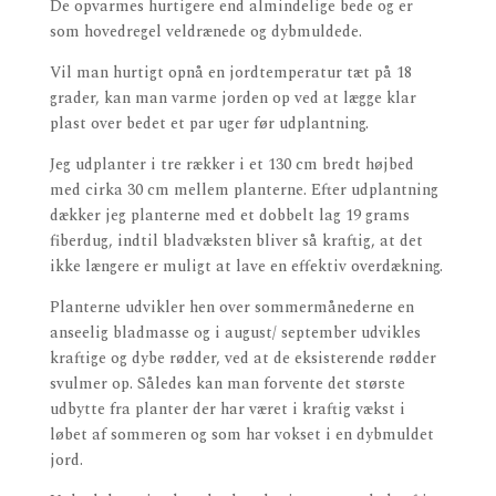
De opvarmes hurtigere end almindelige bede og er
som hovedregel veldrænede og dybmul­dede.
Vil man hurtigt opnå en jordtemperatur tæt på 18
grader, kan man varme jorden op ved at lægge klar
plast over bedet et par uger før udplantning.
Jeg udplanter i tre rækker i et 130 cm bredt højbed
med cirka 30 cm mellem planterne. Efter udplantning
dækker jeg planterne med et dobbelt lag 19 grams
fiberdug, indtil bladvæksten bliver så kraftig, at det
ikke længere er muligt at lave en effektiv overdækning.
Planterne udvikler hen over sommermånederne en
anseelig bladmasse og i august/ september udvikles
kraftige og dybe rødder, ved at de eksisterende rødder
svulmer op. Således kan man forvente det største
udbytte fra planter der har været i kraftig vækst i
løbet af sommeren og som har vokset i en dybmuldet
jord.