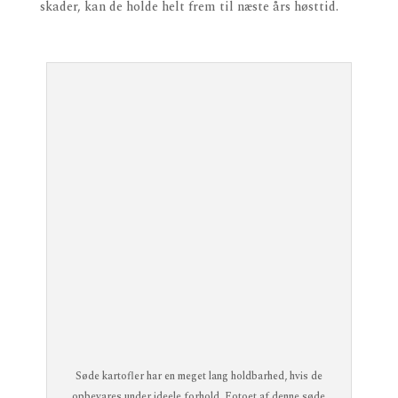
skader, kan de holde helt frem til næste års høsttid.
Søde kartofler har en meget lang holdbarhed, hvis de
opbevares under ideele forhold. Fotoet af denne søde