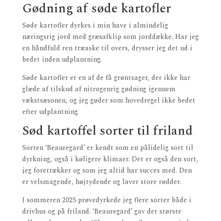
Gødning af søde kartofler
Søde kartofler dyrkes i min have i almindelig
næringsrig jord med græsafklip som jorddække. Har jeg
en håndfuld ren træaske til overs, drysser jeg det ud i
bedet inden udplantning.
Søde kartofler er en af de få grøntsager, der ikke har
glæde af tilskud af nitrogenrig gødning igennem
vækstsæsonen, og jeg gøder som hovedregel ikke bedet
efter udplantning.
Sød kartoffel sorter til friland
Sorten ‘Beauregard’ er kendt som en pålidelig sort til
dyrkning, også i køligere klimaer. Det er også den sort,
jeg foretrækker og som jeg altid har succes med. Den
er velsmagende, højtydende og laver store rødder.
I sommeren 2025 prøvedyrkede jeg flere sorter både i
drivhus og på friland. ‘Beauregard’ gav det største