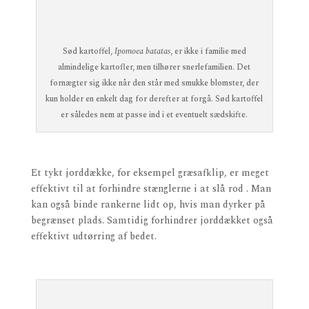
Sød kartoffel,
Ipomoea batatas
, er ikke i familie med
almindelige kartofler, men tilhører snerlefamilien. Det
fornægter sig ikke når den står med smukke blomster, der
kun holder en enkelt dag for derefter at forgå. Sød kartoffel
er således nem at passe ind i et eventuelt sædskifte.
Et tykt jorddække, for eksempel græsafklip, er meget
effektivt til at forhindre stænglerne i at slå rod . Man
kan også binde rankerne lidt op, hvis man dyrker på
begrænset plads. Samtidig forhindrer jorddækket også
effektivt udtørring af bedet.