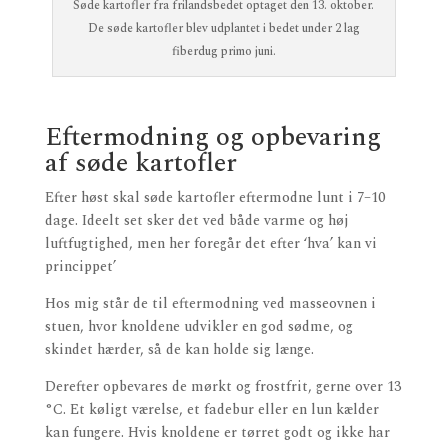
Søde kartofler fra frilandsbedet optaget den 13. oktober.
De søde kartofler blev udplantet i bedet under 2 lag
fiberdug primo juni.
Eftermodning og opbevaring
af søde kartofler
Efter høst skal søde kartofler eftermodne lunt i 7–10
dage. Ideelt set sker det ved både varme og høj
luftfugtighed, men her foregår det efter ‘hva’ kan vi
princippet’
Hos mig står de til eftermodning ved masseovnen i
stuen, hvor knoldene udvikler en god sødme, og
skindet hærder, så de kan holde sig længe.
Derefter opbevares de mørkt og frostfrit, gerne over 13
°C. Et køligt værelse, et fadebur eller en lun kælder
kan fungere. Hvis knoldene er tørret godt og ikke har