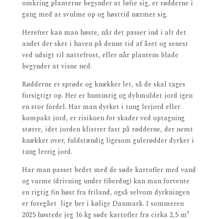
omkring planterne begynder at løfte sig, er rødderne i
gang med at svulme op og høsttid nærmer sig.
Herefter kan man høste, når det passer ind i alt det
andet der sker i haven på denne tid af året og senest
ved udsigt til nattefrost, eller når plantens blade
begynder at visne ned.
Rødderne er sprøde og knækker let, så de skal tages
forsigtigt op. Her er humusrig og dybmuldet jord igen
en stor fordel. Har man dyrket i tung lerjord eller
kompakt jord, er risikoen for skader ved optagning
større, idet jorden klistrer fast på rødderne, der nemt
knækker over, fuldstændig ligesom gulerødder dyrket i
tung lerrig jord.
Har man passet bedet med de søde kartofler med vand
og varme (drivning under fiberdug) kan man forvente
en rigtig fin høst fra friland, også selvom dyrkningen
er foregået lige her i kølige Danmark. I sommeren
2025 høstede jeg 16 kg søde kartofler fra cirka 2,5 m²