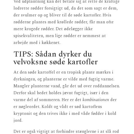
Ved udplantning kan det betale sig at rette de kraftige
lodrette rødder forsigtigt ud, da det som sagt er dem,
der svulmer op og bliver til de søde kartofler. Hvis
rødderne plantes med krøllede rødder, får man ofte
mere krogede rødder. Det ødelægger ikke
spisekvaliteten, men lige rødder er nemmest at
arbejde med i køkkenet.
TIPS: Sådan dyrker du
velvoksne søde kartofler
At den søde kartoffel er en tropisk plante mærkes i
dyrkningen, og planterne er vilde med fugtig varme.
Mangler planterne vand, går det ud over roddannelsen.
Derfor skal bedet holdes jævnt fugtigt, især i den
varme del af sommeren. Her er det
kombinationen
der
er nøgleordet. Koldt og vådt er sød kartoflens
kryptonit og den trives ikke i med våde fødder i kold
jord.
Det er også vigtigt at forhindre stænglerne i at slå rod