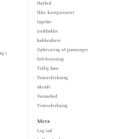
Højbed
Ikke-kategoriseret
Ingefær
jorddække
køkkenhave
Opbevaring af grøntsager
æg i
Selvforsyning
Tidlig høst
Tomatdyrkning
ukrudt
Varmebed
Vinterdyrkning
Meta
Log ind