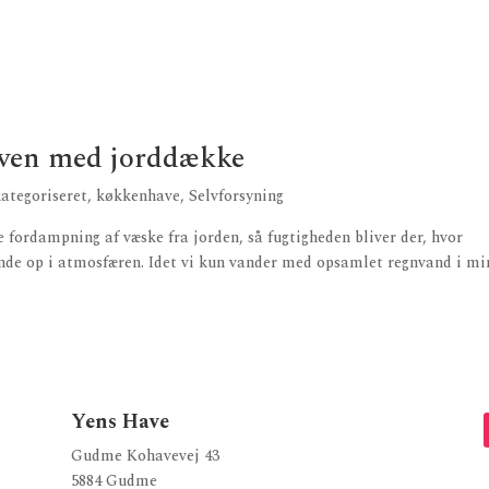
aven med jorddække
ategoriseret
,
køkkenhave
,
Selvforsyning
 fordampning af væske fra jorden, så fugtigheden bliver der, hvor
svinde op i atmosfæren. Idet vi kun vander med opsamlet regnvand i mi
Yens Have
Gudme Kohavevej 43
5884 Gudme