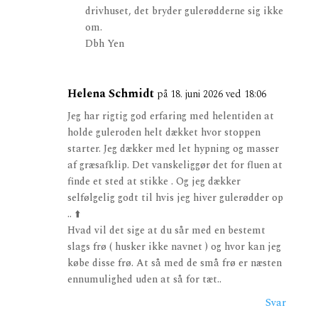
drivhuset, det bryder gulerødderne sig ikke
om.
Dbh Yen
Helena Schmidt
på 18. juni 2026 ved 18:06
Jeg har rigtig god erfaring med helentiden at
holde guleroden helt dækket hvor stoppen
starter. Jeg dækker med let hypning og masser
af græsafklip. Det vanskeliggør det for fluen at
finde et sted at stikke . Og jeg dækker
selfølgelig godt til hvis jeg hiver gulerødder op
.. ⬆️
Hvad vil det sige at du sår med en bestemt
slags frø ( husker ikke navnet ) og hvor kan jeg
købe disse frø. At så med de små frø er næsten
ennumulighed uden at så for tæt..
Svar