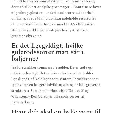
LDPE) betragtes som plast uden kontaminanter og
dermed sikkert at dyrke grøntsager i. Containere lavet
af genbrugsplast er der derimod større usikkerhed
omkring, idet sådan plast kan indeholde reststoffer
eller additiver som for eksempel PFAS eller andre
stoffer man ikke nødvendigvis har lyst til i sin
grøntsagsdyrkning.
Er det ligegyldigt, hvilke
gulerodssorter man sår i
baljerne?
Jeg foretrækker sommergulerødder. De er søde og
udvikles hurtigt. Det er min erfaring, at de holder
ligeså godt på koldlager som vintergulerødderne som
typisk har en længere udviklingstid og er lidt grovere i
strukturen. Sorter som ‘Nantaise’, ‘Nantes 2’ og
‘Chantenay Red Cored‘ er alle gode sorter til
baljedyrkning.
Hvor dyb skal en balje være til