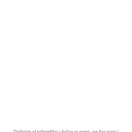
Dyrkning af gulerødder i baljer er noget, jeg har gjort i