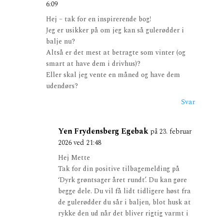
6:09
Hej – tak for en inspirerende bog!
Jeg er usikker på om jeg kan så gulerødder i
balje nu?
Altså er det mest at betragte som vinter (og
smart at have dem i drivhus)?
Eller skal jeg vente en måned og have dem
udendørs?
Svar
Yen Frydensberg Egebak
på 23. februar
2026 ved 21:48
Hej Mette
Tak for din positive tilbagemelding på
‘Dyrk grøntsager året rundt’. Du kan gøre
begge dele. Du vil få lidt tidligere høst fra
de gulerødder du sår i baljen, blot husk at
rykke den ud når det bliver rigtig varmt i