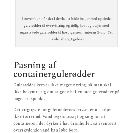
I november står der i drivhuset både balljer med nysåede
gulerødder til overvintring og tidlig høst og baljer med
augustsåede gulerødder til høst igennem vinteren (Foto: Yen
Frydensberg Egebak)
Pasning af
containergulerødder
Gulerødder kræver ikke meget næring, så man skal
ikke bekymre sig om at gøde baljen med gulerødder på
noget tidspunkt.
Det virgtigste for gulerøddernes trivsel er at baljen
ikke tørrer ud. Vand regelmæssigt og sørg for at
containeren, der dyrkes i har drænhuller, så eventuelt
overskydende vand kan løbe bort.