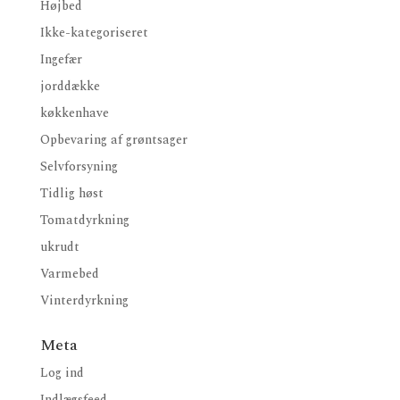
Højbed
Ikke-kategoriseret
Ingefær
jorddække
køkkenhave
Opbevaring af grøntsager
Selvforsyning
Tidlig høst
Tomatdyrkning
ukrudt
Varmebed
Vinterdyrkning
Meta
Log ind
Indlægsfeed