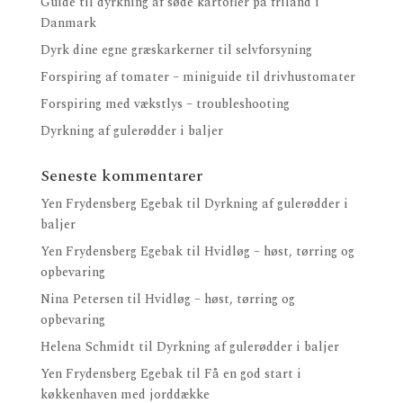
Guide til dyrkning af søde kartofler på friland i
Danmark
Dyrk dine egne græskarkerner til selvforsyning
Forspiring af tomater – miniguide til drivhustomater
Forspiring med vækstlys – troubleshooting
Dyrkning af gulerødder i baljer
Seneste kommentarer
Yen Frydensberg Egebak
til
Dyrkning af gulerødder i
baljer
Yen Frydensberg Egebak
til
Hvidløg – høst, tørring og
opbevaring
Nina Petersen
til
Hvidløg – høst, tørring og
opbevaring
Helena Schmidt
til
Dyrkning af gulerødder i baljer
Yen Frydensberg Egebak
til
Få en god start i
køkkenhaven med jorddække