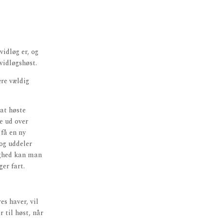
vidløg er, og
vidløgshøst.
ære vældig
 at høste
re ud over
 få en ny
 og uddeler
ighed kan man
ger fart.
es haver, vil
r til høst, når