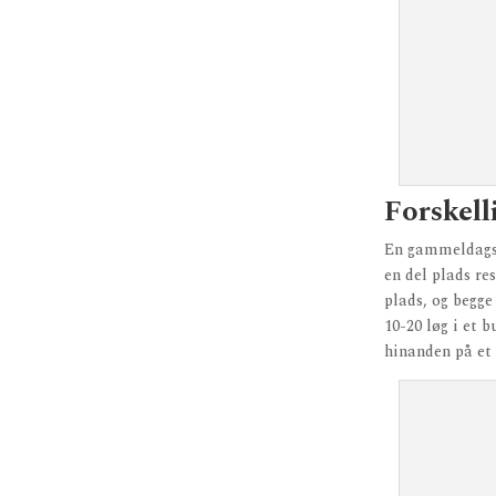
Forskell
En gammeldags 
en del plads re
plads, og begge
10-20 løg i et 
hinanden på et 