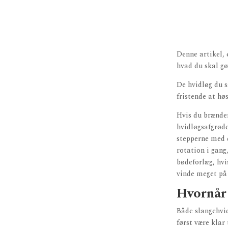
Denne artikel, 
hvad du skal gø
De hvidløg du s
fristende at høs
Hvis du brænder
hvidløgsafgrøde
stepperne med d
rotation i gang
bødeforlæg, hvi
vinde meget på s
Hvornår 
Både slangehvid
først være klar