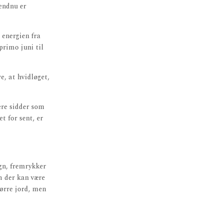
 endnu er
 energien fra
primo juni til
e, at hvidløget,
ere sidder som
t for sent, er
egn, fremrykker
om der kan være
tørre jord, men