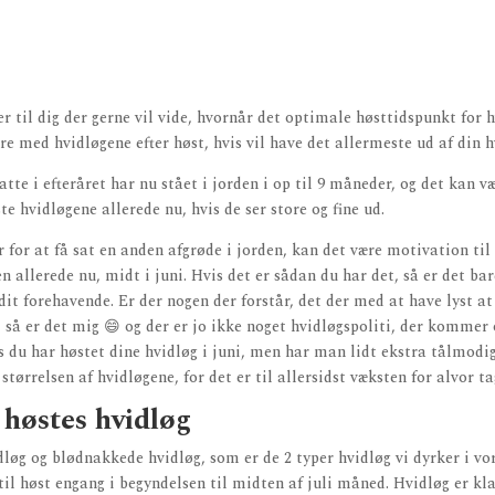
er til dig der gerne vil vide, hvornår det optimale høsttidspunkt for h
re med hvidløgene efter høst, hvis vil have det allermeste ud af din h
atte i efteråret har nu stået i jorden i op til 9 måneder, og det kan v
te hvidløgene allerede nu, hvis de ser store og fine ud.
 for at få sat en anden afgrøde i jorden, kan det være motivation til
n allerede nu, midt i juni. Hvis det er sådan du har det, så er det ba
it forehavende. Er der nogen der forstår, det der med at have lyst at
, så er det mig 😄 og der er jo ikke noget hvidløgspoliti, der kommer
s du har høstet dine hvidløg i juni, men har man lidt ekstra tålmod
tørrelsen af hvidløgene, for det er til allersidst væksten for alvor ta
høstes hvidløg
løg og blødnakkede hvidløg, som er de 2 typer hvidløg vi dyrker i vor
 til høst engang i begyndelsen til midten af juli måned. Hvidløg er kla