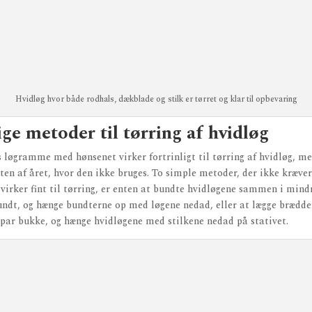
Hvidløg hvor både rodhals, dækblade og stilk er tørret og klar til opbevaring
ige metoder til tørring af hvidløg
løgramme med hønsenet virker fortrinligt til tørring af hvidløg, m
sten af året, hvor den ikke bruges. To simple metoder, der ikke kræve
 virker fint til tørring, er enten at bundte hvidløgene sammen i min
bundt, og hænge bundterne op med løgene nedad, eller at lægge brædde
par bukke, og hænge hvidløgene med stilkene nedad på stativet.