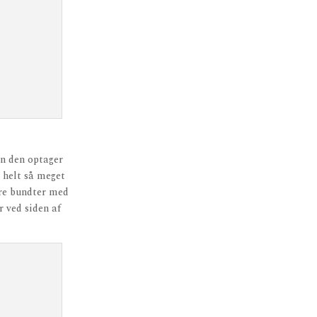
en den optager
r helt så meget
dre bundter med
r ved siden af