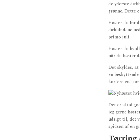
de yderste dækb
grønne. Dette e
Høster du før d
dækbladene ned 
primo juli.
Høster du hvidl
når du høster de
Det skyldes, at
en beskyttende 
kortere end for
Det er altid god
jeg gerne høste
udsigt til, det 
spidsen af en g
Tørring 