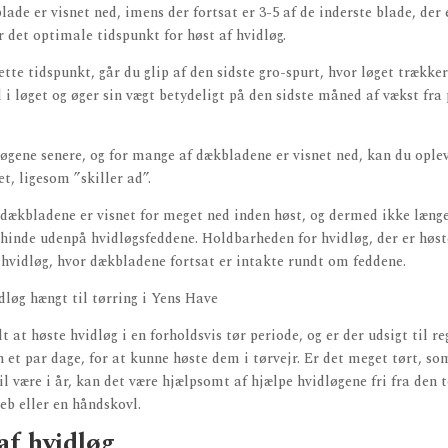
lade er visnet ned, imens der fortsat er 3-5 af de inderste blade, der
r det optimale tidspunkt for høst af hvidløg.
ette tidspunkt, går du glip af den sidste gro-spurt, hvor løget trækker
i løget og øger sin vægt betydeligt på den sidste måned af vækst fra 
øgene senere, og for mange af dækbladene er visnet ned, kan du oplev
t, ligesom ”skiller ad”.
 dækbladene er visnet for meget ned inden høst, og dermed ikke læng
hinde udenpå hvidløgsfeddene. Holdbarheden for hvidløg, der er høste
 hvidløg, hvor dækbladene fortsat er intakte rundt om feddene.
t at høste hvidløg i en forholdsvis tør periode, og er der udsigt til r
n et par dage, for at kunne høste dem i tørvejr. Er det meget tørt, s
vil være i år, kan det være hjælpsomt af hjælpe hvidløgene fri fra den 
reb eller en håndskovl.
af hvidløg