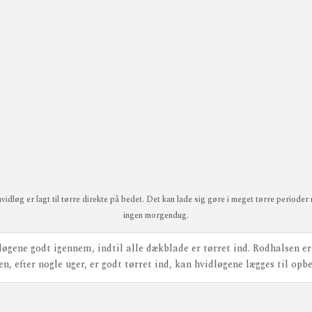
idløg er lagt til tørre direkte på bedet. Det kan lade sig gøre i meget tørre perioder m
ingen morgendug.
løgene godt igennem, indtil alle dækblade er tørret ind. Rodhalsen er
en, efter nogle uger, er godt tørret ind, kan hvidløgene lægges til opb