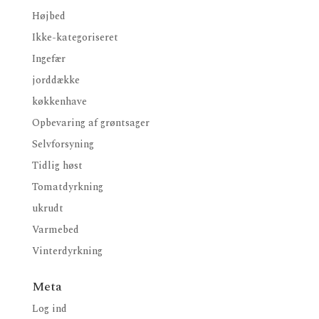
Højbed
Ikke-kategoriseret
Ingefær
jorddække
køkkenhave
Opbevaring af grøntsager
Selvforsyning
Tidlig høst
Tomatdyrkning
ukrudt
Varmebed
Vinterdyrkning
Meta
Log ind