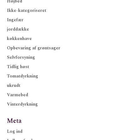
Højbed
Ikke-kategoriseret
Ingefær
jorddække
køkkenhave
Opbevaring af grøntsager
Selvforsyning
Tidlig høst
Tomatdyrkning
ukrudt
Varmebed
Vinterdyrkning
Meta
Log ind