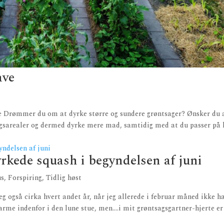
ave
 Drømmer du om at dyrke større og sundere grøntsager? Ønsker du 
gsarealer og dermed dyrke mere mad, samtidig med at du passer på 
kede squash i begyndelsen af juni
us
,
Forspiring
,
Tidlig høst
jeg også cirka hvert andet år, når jeg allerede i februar måned ikke h
arme indenfor i den lune stue, men….i mit grøntsagsgartner-hjerte er