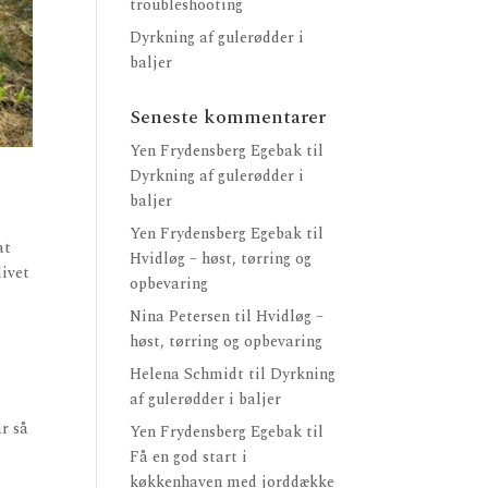
troubleshooting
Dyrkning af gulerødder i
baljer
Seneste kommentarer
Yen Frydensberg Egebak
til
Dyrkning af gulerødder i
baljer
Yen Frydensberg Egebak
til
at
Hvidløg – høst, tørring og
livet
opbevaring
Nina Petersen
til
Hvidløg –
høst, tørring og opbevaring
Helena Schmidt
til
Dyrkning
af gulerødder i baljer
ar så
Yen Frydensberg Egebak
til
Få en god start i
køkkenhaven med jorddække