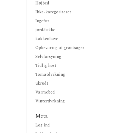
Højbed
Ikke-kategoriseret
Ingefær
jorddække
køkkenhave
Opbevaring af grøntsager
Selvforsyning
Tidlig høst
Tomatdyrkning
ukrudt
Varmebed
Vinterdyrkning
Meta
Log ind