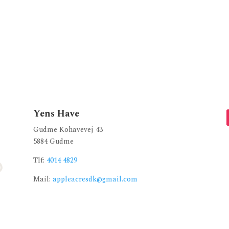
Yens Have
Gudme Kohavevej 43
5884 Gudme
Tlf:
4014 4829
Mail:
appleacresdk@gmail.com