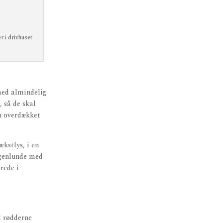
 i drivhuset
 med almindelig
, så de skal
en overdækket
ækstlys, i en
ogenlunde med
rede i
ed rødderne