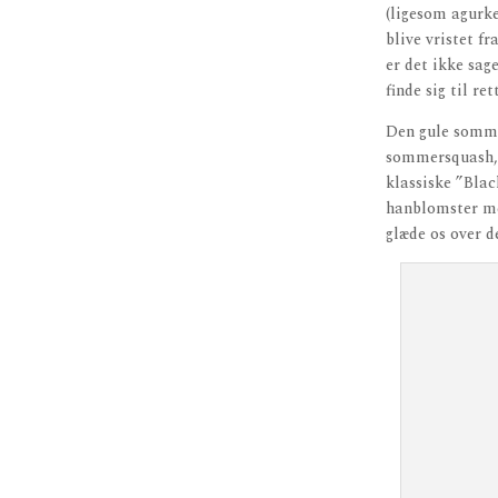
(ligesom agurke
blive vristet fr
er det ikke sage
finde sig til re
Den gule sommer
sommersquash, 
klassiske ”Blac
hanblomster me
glæde os over de