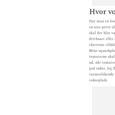
Hvor vo
Har man en bes
en stor potte a
skal der blot v
drivhuset eller
ekstreme tilfæl
Mine squashplan
tomaterne skal
ud, når tomater
god vækst. Jeg f
varmeelskende p
vokseplads