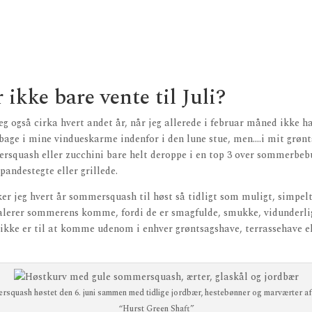
 ikke bare vente til Juli?
jeg også cirka hvert andet år, når jeg allerede i februar måned ikke ha
bage i mine vindueskarme indenfor i den lune stue, men….i mit grønt
rsquash eller zucchini bare helt deroppe i en top 3 over sommerbebu
pandestegte eller grillede.
er jeg hvert år sommersquash til høst så tidligt som muligt, simpel
alerer sommerens komme, fordi de er smagfulde, smukke, vidunderlige
 ikke er til at komme udenom i enhver grøntsagshave, terrassehave e
rsquash høstet den 6. juni sammen med tidlige jordbær, hestebønner og marværter af
“Hurst Green Shaft”