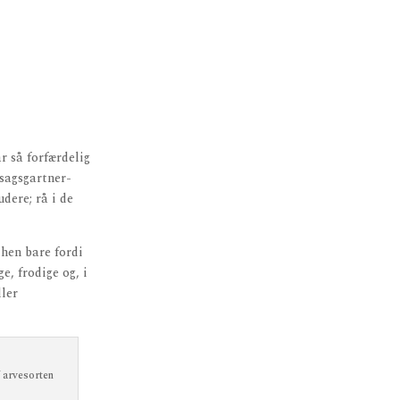
r så forfærdelig
sagsgartner-
dere; rå i de
then bare fordi
, frodige og, i
ller
 arvesorten