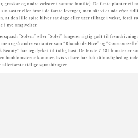
r, græskar og andre vækster i samme familie) De fleste planter vil n
a sin søster eller bror i de første leveuger, men når vi er ude efter tid
n, at den lille spire bliver sat dage eller uger tilbage i vækst, fordi 
tte i nye omgivelser.
squash ”Solera” eller ”Solei” fungerer rigtig godt til fremdrivning a
men også andre varianter som ”Rhondo de Nice” og ”Courcourzelle”,
k Beauty” har jeg dyrket til tidlig høst. De første 7-10 blomster er s
n hunblomsterne kommer, hvis vi bare har lidt tålmodighed og inde
 allerførste tidlige squashfrugter.