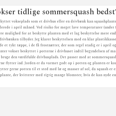
kser tidlige sommersquash bedst
kyttet vokseplads som et drivhus eller en drivbænk kan squashplante
llerede i april måned. Ved risiko for meget lave temperaturer (under 
ære mulighed for at beskytte planten med et lag beskyttelse mere en
 drivbænken tilbyder. Jeg klarer beskyttelsen med en klar plastikkasse
de et tykt tæppe, i de få frostnætter, der som regel stadig er i april 
ter vokser beskyttet i potterne i drivhuset indtil begyndelsen af ma
 bruge den værdifulde drivhusplads. Det passer med at sommersquash’
ne flytter ind. Jorden er da varmet godt op i potten og planten er ko
lytter gerne potten til et sted med læ og masser af sol, da squash er e
lante, der kvitterer med rigtig mange blomster, hvis de kan nyde en