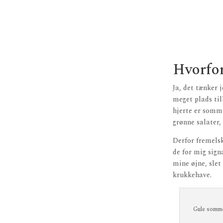
Hvorfor
Ja, det tænker 
meget plads til
hjerte er somme
grønne salater, 
Derfor fremelsk
de for mig sign
mine øjne, slet
krukkehave.
Gule somme