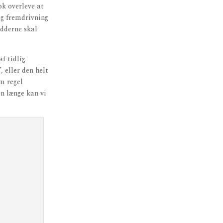
ok overleve at
lig fremdrivning
rødderne skal
f tidlig
 eller den helt
om regel
n længe kan vi