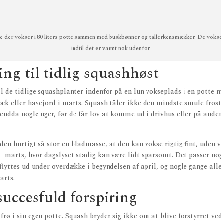
e der vokser i 80 liters potte sammen med buskbønner og tallerkensmækker. De vokser
indtil det er varmt nok udenfor
ing til tidlig squashhøst
til de tidlige squashplanter indenfor på en lun vokseplads i en potte
sæk eller havejord i marts. Squash tåler ikke den mindste smule frost
 endda nogle uger, før de får lov at komme ud i drivhus eller på and
 den hurtigt så stor en bladmasse, at den kan vokse rigtig fint, uden v
i marts, hvor dagslyset stadig kan være lidt sparsomt. Det passer n
flyttes ud under overdække i begyndelsen af april, og nogle gange alle
arts.
 succesfuld forspiring
 frø i sin egen potte. Squash bryder sig ikke om at blive forstyrret v