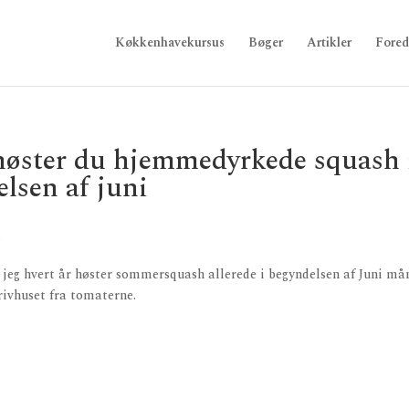
Køkkenhavekursus
Bøger
Artikler
Fored
høster du hjemmedyrkede squash 
lsen af juni
 jeg hvert år høster sommersquash allerede i begyndelsen af Juni må
drivhuset fra tomaterne.