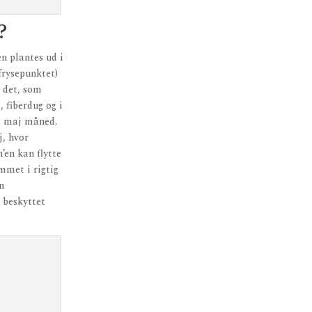
?
n plantes ud i
frysepunktet)
d det, som
, fiberdug og i
og maj måned.
j, hvor
en kan flytte
mmet i rigtig
n
 beskyttet