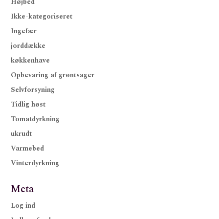
Højbed
Ikke-kategoriseret
Ingefær
jorddække
køkkenhave
Opbevaring af grøntsager
Selvforsyning
Tidlig høst
Tomatdyrkning
ukrudt
Varmebed
Vinterdyrkning
Meta
Log ind