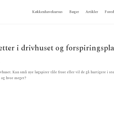
Køkkenhavekursus
Bøger
Artikler
Fored
tter i drivhuset og forspiringspl
vhuset. Kan små nye løgspirer tåle frost eller vil de gå hurtigere i st
t og hvor meget?