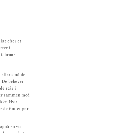
lat efter et
tter i
 februar
 eller små de
g. De behøver
de står i
ller sammen med
ikke. Hvis
 de fint et par
 opnå en vis