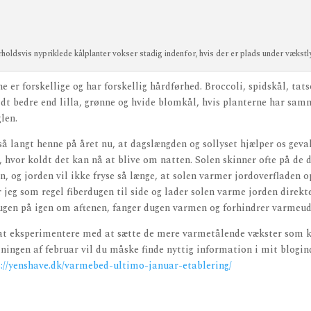
holdsvis nypriklede kålplanter vokser stadig indenfor, hvis der er plads under vækstl
e er forskellige og har forskellig hårdførhed. Broccoli, spidskål, tat
idt bedre end lilla, grønne og hvide blomkål, hvis planterne har sam
len.
 så langt henne på året nu, at dagslængden og sollyset hjælper os gev
il, hvor koldt det kan nå at blive om natten. Solen skinner ofte på de 
n, og jorden vil ikke fryse så længe, at solen varmer jordoverfladen 
 jeg som regel fiberdugen til side og lader solen varme jorden direkte
gen på igen om aftenen, fanger dugen varmen og forhindrer varmeuds
 at eksperimentere med at sætte de mere varmetålende vækster som k
tningen af februar vil du måske finde nyttig information i mit blogi
s://yenshave.dk/varmebed-ultimo-januar-etablering/