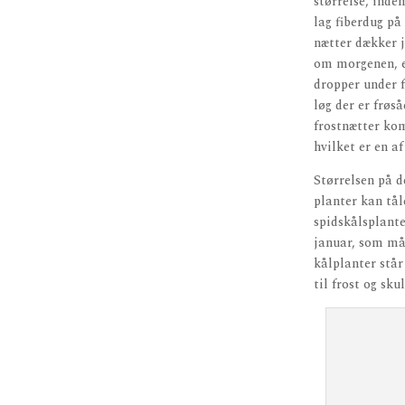
størrelse, inde
lag fiberdug på
nætter dækker j
om morgenen, er
dropper under 
løg der er frøs
frostnætter ko
hvilket er en af
Størrelsen på d
planter kan tål
spidskålsplante
januar, som mås
kålplanter står
til frost og sku