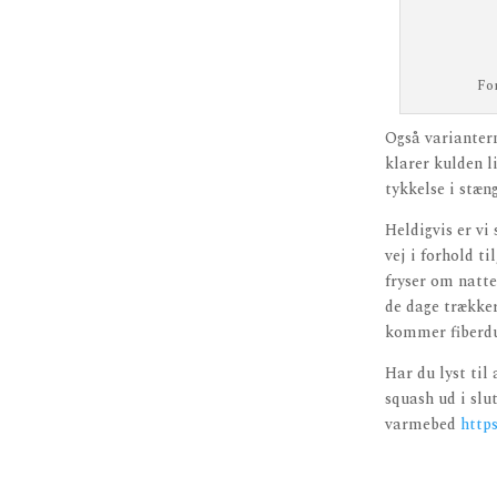
For
Også variantern
klarer kulden l
tykkelse i stæng
Heldigvis er vi
vej i forhold t
fryser om natte
de dage trækker
kommer fiberdu
Har du lyst til
squash ud i slu
varmebed
http