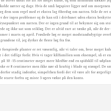
n de bliver udsat for alt for meget kulde, og som minimum dækker j
 kolde nætter og dage. Hvis de små løgspirer ligger ned om morgenen 
eg dem som regel med et ekstra lag fiberdug om natten. Står de ret o
 der ingen problemer og de kan stå i drivhuset uden ekstra beskytte
frysepunktet om natten. Der er ingen grund til at bekymre sig om st
åede og ikke sat som stikløg. Det er altid rart at tænke på, når de der
mmer i marts og april. Frøsåede løg er meget modstandsdygtige overf
 grundene til, jeg dyrker de fleste løg fra frø.
e forspirede planter er ret væsentlig, når vi taler om, hvor meget kul
e i det tidlige forår. Hvis vi tager kålfamilien som eksempel, så er en
 på 10 -15 centimeter meget mere hårdfør end en spidskål til udplant
ke er 8 centimeter men ikke nær så kraftig i blade og stængel. De s
 derfor stadig indenfor, simpelthen fordi det vil være alt for ærgerli
lle starte forfra og miste 3 ugers vækst på den konto.