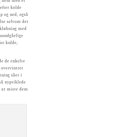
eg dem med et
efter kolde
p og ned, også
lse selvom det
okløbning med
 uundgåelige
or kulde,
de de enkelte
 overvintret
ning sået i
må nypriklede
gt at miste dem