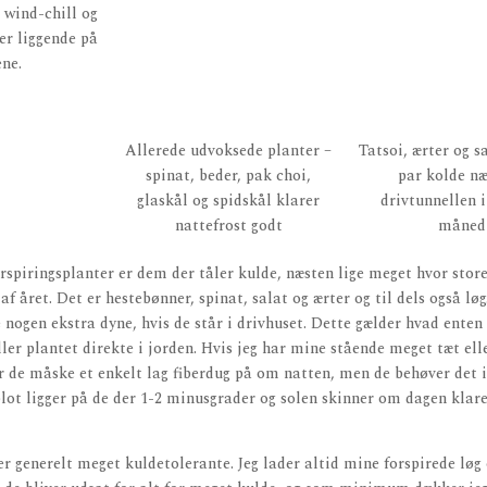
 wind-chill og
er liggende på
ne.
Allerede udvoksede planter –
Tatsoi, ærter og sa
spinat, beder, pak choi,
par kolde næ
glaskål og spidskål klarer
drivtunnellen i
nattefrost godt
måned
piringsplanter er dem der tåler kulde, næsten lige meget hvor store
af året. Det er hestebønner, spinat, salat og ærter og til dels også lø
e nogen ekstra dyne, hvis de står i drivhuset. Dette gælder hvad enten 
ler plantet direkte i jorden. Hvis jeg har mine stående meget tæt e
år de måske et enkelt lag fiberdug på om natten, men de behøver det 
ot ligger på de der 1-2 minusgrader og solen skinner om dagen klarer
er generelt meget kuldetolerante. Jeg lader altid mine forspirede løg