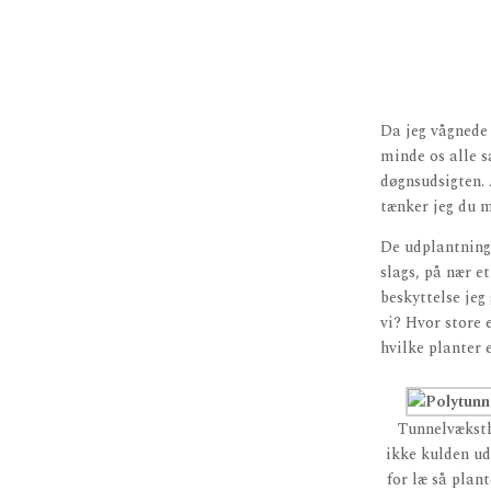
Da jeg vågnede 
minde os alle 
døgnsudsigten. 
tænker jeg du m
De udplantnings
slags, på nær e
beskyttelse jeg
vi? Hvor store 
hvilke planter 
Tunnelvæksth
ikke kulden ud
for læ så plan