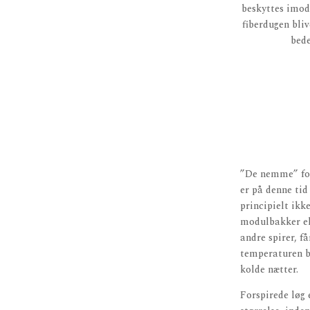
beskyttes imod
fiberdugen bliv
bede
”De nemme” fors
er på denne tid 
principielt ikk
modulbakker el
andre spirer, f
temperaturen bl
kolde nætter.
Forspirede løg 