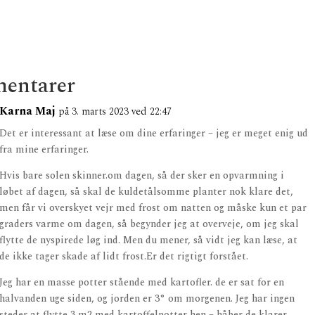
entarer
Karna Maj
på 3. marts 2023 ved 22:47
Det er interessant at læse om dine erfaringer – jeg er meget enig ud
fra mine erfaringer.
Hvis bare solen skinner.om dagen, så der sker en opvarmning i
løbet af dagen, så skal de kuldetålsomme planter nok klare det,
men får vi overskyet vejr med frost om natten og måske kun et par
graders varme om dagen, så begynder jeg at overveje, om jeg skal
flytte de nyspirede løg ind. Men du mener, så vidt jeg kan læse, at
de ikke tager skade af lidt frost.Er det rigtigt forstået.
Jeg har en masse potter stående med kartofler. de er sat for en
halvanden uge siden, og jorden er 3° om morgenen. Jeg har ingen
steder at flytte 3 m2 med kartoffelpotter hen – håber de klarer