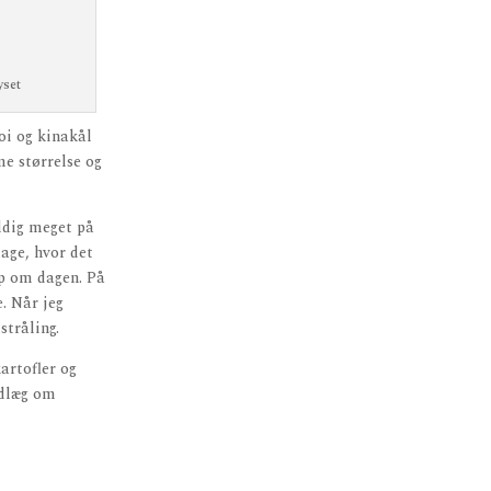
yset
soi og kinakål
me størrelse og
aldig meget på
dage, hvor det
op om dagen. På
. Når jeg
tråling.
artofler og
ndlæg om