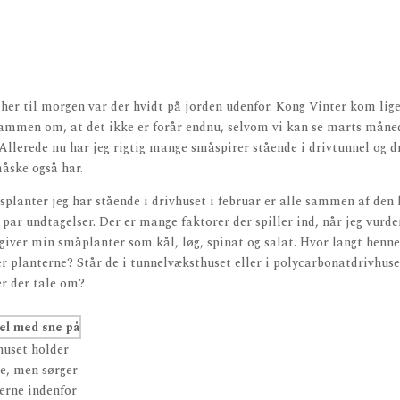
her til morgen var der hvidt på jorden udenfor. Kong Vinter kom lige
sammen om, at det ikke er forår endnu, selvom vi kan se marts måned
Allerede nu har jeg rigtig mange småspirer stående i drivtunnel og d
åske også har.
planter jeg har stående i drivhuset i februar er alle sammen af den
t par undtagelser. Der er mange faktorer der spiller ind, når jeg vurd
 giver min småplanter som kål, løg, spinat og salat. Hvor langt henne
er planterne? Står de i tunnelvæksthuset eller i polycarbonatdrivhuse
er der tale om?
uset holder
e, men sørger
terne indenfor