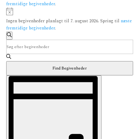
fremtidige begivenheder
.
Notice
Ingen begivenheder planlagt til 7. august 2026. Spring til
næste
fremtidige begivenheder
.
Begivenheder
Søgning
Søg
Skriv
efter
og
nøgleord.
begivenheder
visninger
Søg
efter
Navigation
Find Begivenheder
Begivenheder
Begivenhed
på
Visninger
nøgleord.
Navigation