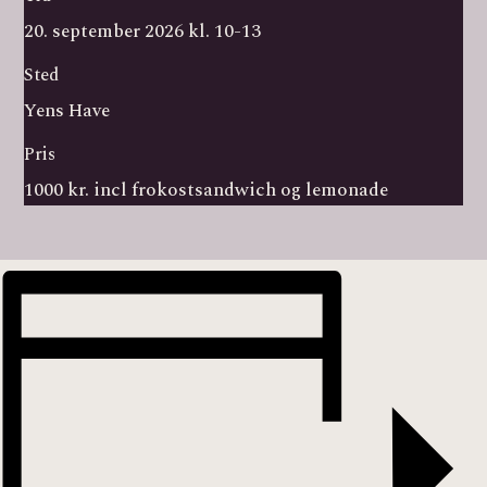
20. september 2026 kl. 10-13
Sted
Yens Have
Pris
1000 kr. incl frokostsandwich og lemonade