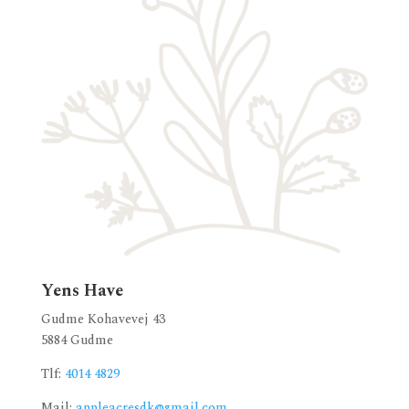
Yens Have
Gudme Kohavevej 43
5884 Gudme
Tlf:
4014 4829
Mail:
appleacresdk@gmail.com