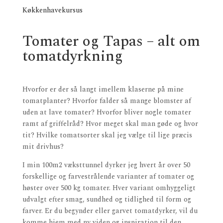
Køkkenhavekursus
Tomater og Tapas – alt om
tomatdyrkning
Hvorfor er der så langt imellem klaserne på mine
tomatplanter? Hvorfor falder så mange blomster af
uden at lave tomater? Hvorfor bliver nogle tomater
ramt af griffelråd? Hvor meget skal man gøde og hvor
tit? Hvilke tomatsorter skal jeg vælge til lige præcis
mit drivhus?
I min 100m2 væksttunnel dyrker jeg hvert år over 50
forskellige og farvestrålende varianter af tomater og
høster over 500 kg tomater. Hver variant omhyggeligt
udvalgt efter smag, sundhed og tidlighed til form og
farver. Er du begynder eller garvet tomatdyrker, vil du
komme hjem med ny viden og inspiration til den