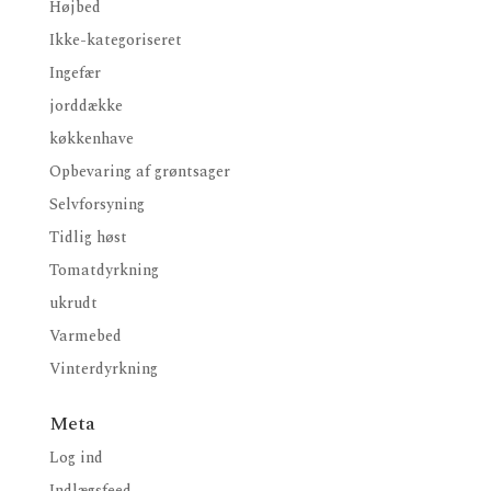
Højbed
Ikke-kategoriseret
Ingefær
jorddække
køkkenhave
Opbevaring af grøntsager
Selvforsyning
Tidlig høst
Tomatdyrkning
ukrudt
Varmebed
Vinterdyrkning
Meta
Log ind
Indlægsfeed