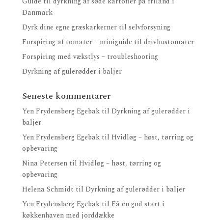
Guide til dyrkning af søde kartofler på friland i
Danmark
Dyrk dine egne græskarkerner til selvforsyning
Forspiring af tomater – miniguide til drivhustomater
Forspiring med vækstlys – troubleshooting
Dyrkning af gulerødder i baljer
Seneste kommentarer
Yen Frydensberg Egebak
til
Dyrkning af gulerødder i
baljer
Yen Frydensberg Egebak
til
Hvidløg – høst, tørring og
opbevaring
Nina Petersen
til
Hvidløg – høst, tørring og
opbevaring
Helena Schmidt
til
Dyrkning af gulerødder i baljer
Yen Frydensberg Egebak
til
Få en god start i
køkkenhaven med jorddække