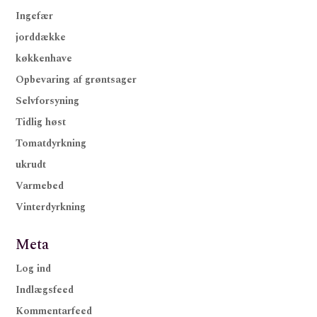
Ingefær
jorddække
køkkenhave
Opbevaring af grøntsager
Selvforsyning
Tidlig høst
Tomatdyrkning
ukrudt
Varmebed
Vinterdyrkning
Meta
Log ind
Indlægsfeed
Kommentarfeed