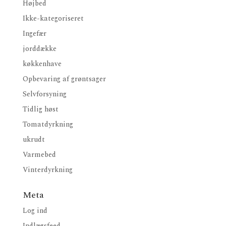
Højbed
Ikke-kategoriseret
Ingefær
jorddække
køkkenhave
Opbevaring af grøntsager
Selvforsyning
Tidlig høst
Tomatdyrkning
ukrudt
Varmebed
Vinterdyrkning
Meta
Log ind
Indlægsfeed