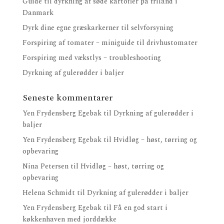
Guide til dyrkning af søde kartofler på friland i
Danmark
Dyrk dine egne græskarkerner til selvforsyning
Forspiring af tomater – miniguide til drivhustomater
Forspiring med vækstlys – troubleshooting
Dyrkning af gulerødder i baljer
Seneste kommentarer
Yen Frydensberg Egebak
til
Dyrkning af gulerødder i
baljer
Yen Frydensberg Egebak
til
Hvidløg – høst, tørring og
opbevaring
Nina Petersen
til
Hvidløg – høst, tørring og
opbevaring
Helena Schmidt
til
Dyrkning af gulerødder i baljer
Yen Frydensberg Egebak
til
Få en god start i
køkkenhaven med jorddække